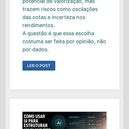
potencial de valorização, mas
trazem riscos como oscilações
das cotas e incerteza nos
rendimentos.
A questão é que essa escolha
costuma ser feita por opinião, não
por dados.
FIIS
LER O POST
VALEM
O
RISCO?
O
QUE
O
HISTÓRICO
DE
DISTRIBUIÇÕES
E
O
CDI
MOSTRAM
SOBRE
RENDA
PASSIVA