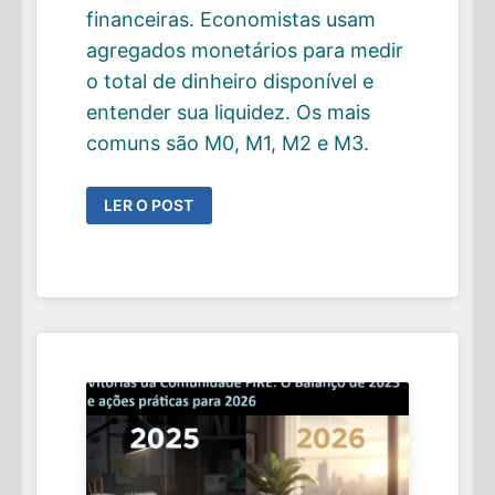
financeiras. Economistas usam
agregados monetários para medir
o total de dinheiro disponível e
entender sua liquidez. Os mais
comuns são M0, M1, M2 e M3.
VOCÊ
LER O POST
JÁ
SE
PERGUNTOU
QUANTO
DINHEIRO
EXISTE
NO
MUNDO?