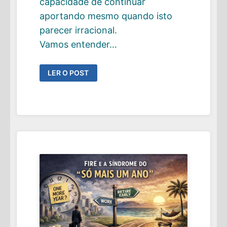
capacidade de continuar
aportando mesmo quando isto
parecer irracional.
Vamos entender…
O
LER O POST
PARADOXO
DO
MILHÃO:
QUANDO
O
MERCADO
ENGOLE
O
SEU
SALÁRIO
EM
UMA
HORA