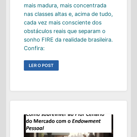
mais madura, mais concentrada
nas classes altas e, acima de tudo,
cada vez mais consciente dos
obstáculos reais que separam o
sonho FIRE da realidade brasileira.
Confira:
CONFIRA
LER O POST
O
RESULTADO
DO
ANUÁRIO
FIRE
2025