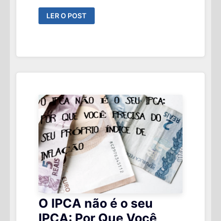
TODO
LER O POST
BRASILEIRO
PRECISA
TER
UMA
CONTA
NUMA
CORRETORA
O IPCA não é o seu
IPCA: Por Que Você