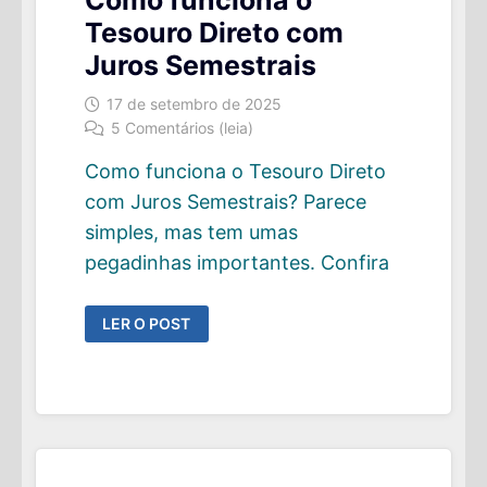
Como funciona o
Tesouro Direto com
Juros Semestrais
17 de setembro de 2025
5 Comentários (leia)
Como funciona o Tesouro Direto
com Juros Semestrais? Parece
simples, mas tem umas
pegadinhas importantes. Confira
COMO
LER O POST
FUNCIONA
O
TESOURO
DIRETO
COM
JUROS
SEMESTRAIS