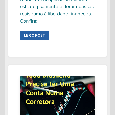
estrategicamente e deram passos
reais rumo à liberdade financeira.
Confira:
VITÓRIAS
LER O POST
DA
COMUNIDADE
FIRE:
O
BALANÇO
DE
2025
E
O
QUE
VEM
EM
2026