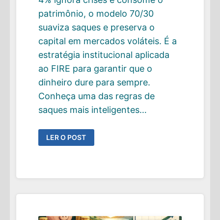
patrimônio, o modelo 70/30
suaviza saques e preserva o
capital em mercados voláteis. É a
estratégia institucional aplicada
ao FIRE para garantir que o
dinheiro dure para sempre.
Conheça uma das regras de
saques mais inteligentes…
A
LER O POST
REGRA
DE
SAQUE
MAIS
INTELIGENTE
QUE
JÁ
TESTEI:
O
“ENDOWMENT
PESSOAL”
APLICADO