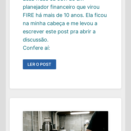
planejador financeiro que virou
FIRE há mais de 10 anos. Ela ficou
na minha cabeça e me levou a
escrever este post pra abrir a
discussão.
Confere aí:
O
LER O POST
FIO
DA
NAVALHA
DA
TSR:
VIVER
NO
LIMITE
DA
TAXA
SEGURA
DE
RETIRADA
NA
APOSENTADORIA
FIRE