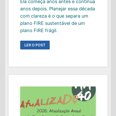
Ela começa anos antes e continua
anos depois. Planejar essa década
com clareza é o que separa um
plano FIRE sustentável de um
plano FIRE frágil.
A
LER O POST
TRANSIÇÃO
PARA
A
VIDA
FIRE.
COMO
PENSAR
E
SE
PLANEJAR?