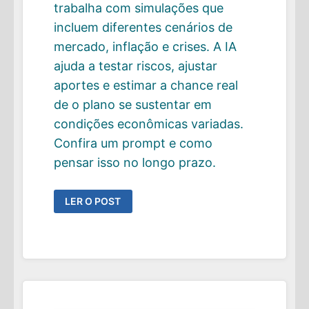
trabalha com simulações que
incluem diferentes cenários de
mercado, inflação e crises. A IA
ajuda a testar riscos, ajustar
aportes e estimar a chance real
de o plano se sustentar em
condições econômicas variadas.
Confira um prompt e como
pensar isso no longo prazo.
COMO
LER O POST
USAR
IA
PARA
ESTRUTURAR
UM
PLANO
FIRE
NO
BRASIL
(ALÉM
DE