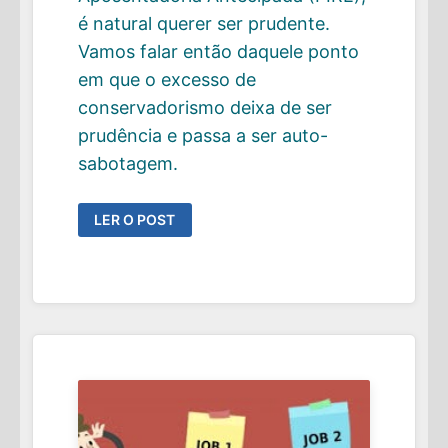
é natural querer ser prudente.
Vamos falar então daquele ponto
em que o excesso de
conservadorismo deixa de ser
prudência e passa a ser auto-
sabotagem.
OS
LER O POST
PERIGOS
DO
EXCESSO
DE
CONSERVADORISMO
NO
SEU
PLANO
FIRE