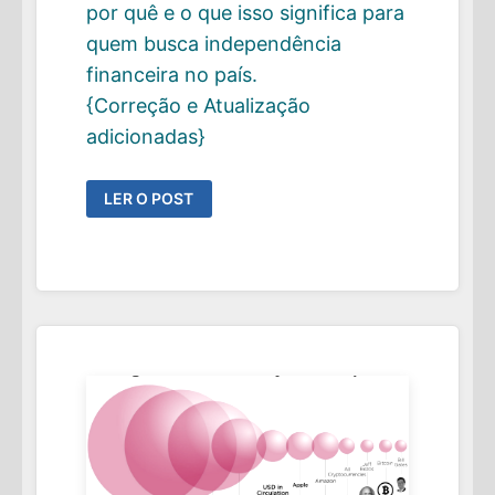
por quê e o que isso significa para
quem busca independência
financeira no país.
{Correção e Atualização
adicionadas}
2026:
LER O POST
ATUALIZAÇÃO
ANUAL
DA
TAXA
SEGURA
DE
RETIRADA
NO
BRASIL