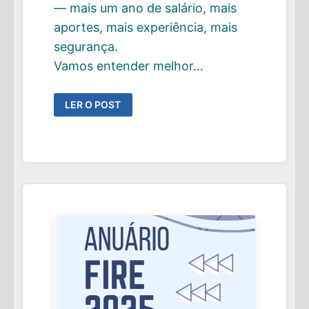
— mais um ano de salário, mais
aportes, mais experiência, mais
segurança.
Vamos entender melhor…
FIRE
LER O POST
E
A
SÍNDROME
DO
“SÓ
MAIS
UM
ANO”
—
QUANDO
“SUFICIENTE”
É
REALMENTE
SUFICIENTE?