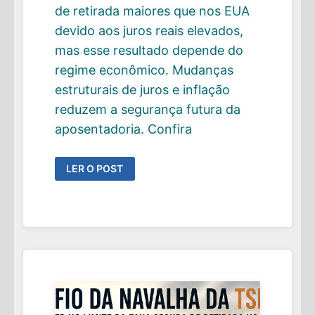
de retirada maiores que nos EUA
devido aos juros reais elevados,
mas esse resultado depende do
regime econômico. Mudanças
estruturais de juros e inflação
reduzem a segurança futura da
aposentadoria. Confira
BILL
LER O POST
BENGEN
CALCULOU
A
SAFEMAX
PARA
O
BRASIL