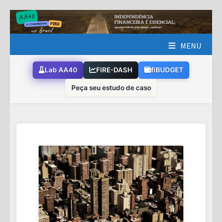
Skip
to
content
MENU
Lab AA40
FIRE-DASH
fiBUDGET
Peça seu estudo de caso