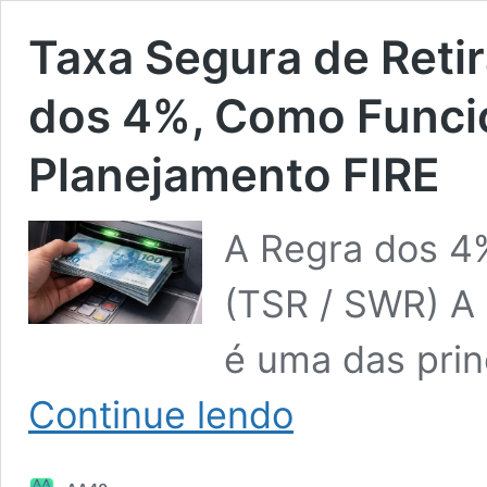
Taxa Segura de Reti
dos 4%, Como Funcio
Planejamento FIRE
A Regra dos 4
(TSR / SWR) A 
é uma das prin
Taxa
Continue lendo
Segura
de
Retirada