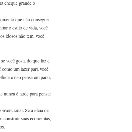
tra cheque grande o
o momento que não consegue
rtar o estilo de vida, você
os idosos não tem, você
: se você gosta do que faz e
é como um lazer para você.
olhida e não pensa em parar,
e nunca é tarde para pensar
onvencional. Se a idéia de
em construir suas economias,
os.