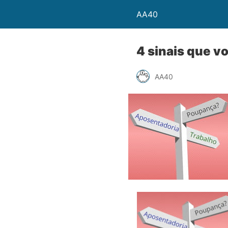
AA40
4 sinais que v
AA40