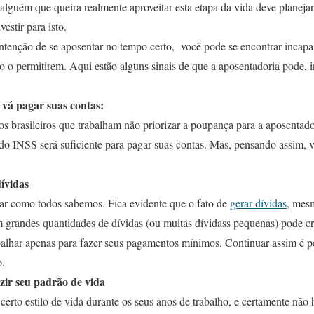
lguém que queira realmente aproveitar esta etapa da vida deve planeja
vestir para isto.
ntenção de se aposentar no tempo certo, você pode se encontrar incapaz
ão o permitirem. Aqui estão alguns sinais de que a aposentadoria pode, 
vá pagar suas contas:
 brasileiros que trabalham não priorizar a poupança para a aposentador
do INSS será suficiente para pagar suas contas. Mas, pensando assim, v
ívidas
lar como todos sabemos. Fica evidente que o fato de
gerar dívidas
, mes
m grandes quantidades de dívidas (ou muitas dívidass pequenas) pode c
balhar apenas para fazer seus pagamentos mínimos. Continuar assim é ped
o.
zir seu padrão de vida
certo estilo de vida durante os seus anos de trabalho, e certamente não