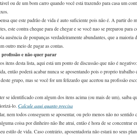
rtável ou de um bom carro quando você está trazendo para casa um con
uxos.
nsa que este padrão de vida é auto suficiente pois não é. A partir d
tes, este contra cheque para de chegar e se você nao se preparou para co
 Na ausência de poupanças verdadeiramente abundantes, que a maioria d
m outro meio de pagar as contas.
 profissão e não quer parar
os itens desta lista, aqui está um ponto de discussão que não é negativo
ida, então poderá acabar nunca se aposentando pois o proprio trabalho 
 deste grupo, mas se você for um felizardo que acertou na profissão esc
er se identificado com algum dos itens acima (ou mais de um), saiba qu
iorizá-lo.
Calcule aqui quanto precisa
lar, nem todos conseguem se aposentar, ou pelo menos não no sentido c
alguma coisa por dinheiro não lhe atrai, então é hora de se concentrar 
seu estilo de vida. Caso contrário, aposentadoria não estará no seus plan