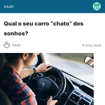
AA40
Qual o seu carro “chato” dos
sonhos?
AA40
9 anos atrás