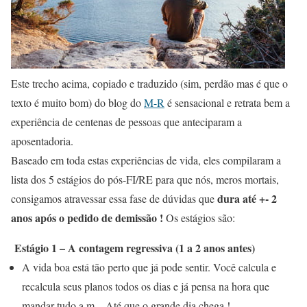
Este trecho acima, copiado e traduzido (sim, perdão mas é que o
texto é muito bom) do blog do
M-R
é sensacional e retrata bem a
experiência de centenas de pessoas que anteciparam a
aposentadoria.
Baseado em toda estas experiências de vida, eles compilaram a
lista dos 5 estágios do pós-FI/RE para que nós, meros mortais,
dura até +- 2
consigamos atravessar essa fase de dúvidas que
anos após o pedido de demissão !
Os estágios são:
Estágio 1 – A contagem regressiva (1 a 2 anos antes)
A vida boa está tão perto que já pode sentir. Você calcula e
recalcula seus planos todos os dias e já pensa na hora que
mandar tudo a m…Até que o grande dia chega !