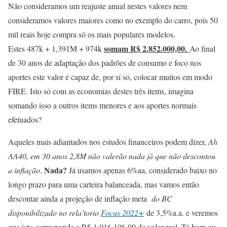
Não consideramos um reajuste anual nestes valores nem
consideramos valores maiores como no exemplo do carro, pois 50
mil reais hoje compra só os mais populares modelos.
somam R$ 2.852.000,00.
Estes 487k + 1,391M + 974k
Ao final
de 30 anos de adaptação dos padrões de consumo e foco nos
aportes este valor é capaz de, por sí só, colocar muitos em modo
FIRE. Isto só com as economias destes três items, imagina
somando isso a outros items menores e aos aportes normais
efetuados?
Aqueles mais adiantados nos estudos financeiros podem dizer,
Ah
AA40, em 30 anos 2,8M não valerão nada já que não descontou
Nada?
a inflação
.
Já usamos apenas 6%aa, considerado baixo no
longo prazo para uma carteira balanceada, mas vamos então
descontar ainda a projeção de inflação meta
do BC
disponibilizado no rela’torio
Focus 2022+
de 3,5%a.a. e veremos
que isto corresponde a R$ 1.016.106,00 de valor real. Tá bom ou