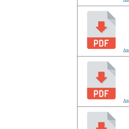
An
An