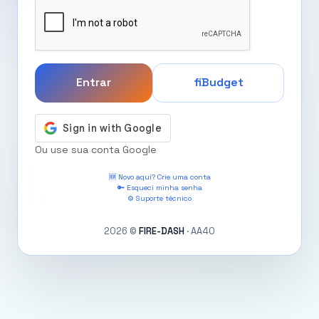
Entrar
fiBudget
Ou use sua conta Google
🆕 Novo aqui? Crie uma conta
🔑 Esqueci minha senha
⚙️ Suporte técnico
2026 ©
FIRE-DASH
· AA40