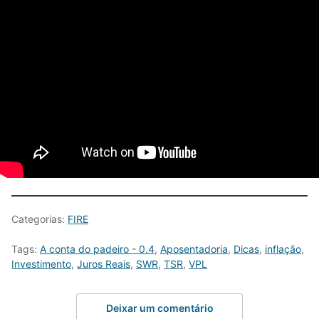
Categorias:
FIRE
Tags:
A conta do padeiro - 0.4
,
Aposentadoria
,
Dicas
,
inflação
,
Investimento
,
Juros Reais
,
SWR
,
TSR
,
VPL
Deixar um comentário