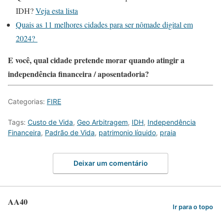
IDH?
Veja esta lista
Quais as 11 melhores cidades para ser nômade digital em
2024?
E você, qual cidade pretende morar quando atingir a
independência financeira / aposentadoria?
Categorias:
FIRE
Tags:
Custo de Vida
,
Geo Arbitragem
,
IDH
,
Independência
Financeira
,
Padrão de Vida
,
patrimonio líquido
,
praia
Deixar um comentário
AA40
Ir para o topo