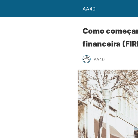
AA40
Como começar 
financeira (FIR
AA40