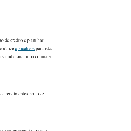
ão de crédito e planilhar
e utilize
aplicativos
para isto.
Basta adicionar uma coluna e
 os rendimentos brutos e
nua este número de 100% e