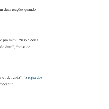
em duas reações quando
 pra mim”, “isso é coisa
pão duro”, “coisa de
iver de renda”, “a
regra dos
omeçar? “.