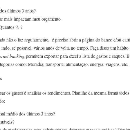
dos últimos 3 anos?
 que mais impactam meu orçamento
Quantos % ?
inda não o faz regularmente, é preciso abrir a página do banco e/ou cart
 indo, se possível, vários anos de volta no tempo. Faça disso um hábito 
ternet banking
permitem exportar para excel a lista de gastos e saques. 
ategorias como: Moradia, transporte, alimentação, energia, viagens, etc.
s
sar os gastos é analisar os rendimentos. Planilhe da mesma forma todos
do:
sal médio dos últimos 3 anos?
estáveis?
 da renda preciso para cobrir minhas despesas mensais médias? Dimi