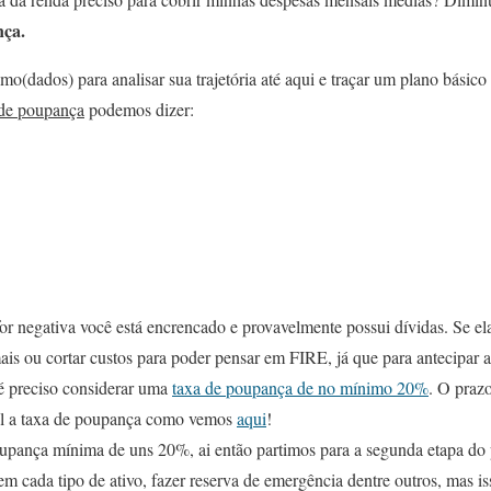
nça.
o(dados) para analisar sua trajetória até aqui e traçar um plano básico
 de poupança
podemos dizer:
or negativa você está encrencado e provavelmente possui dívidas. Se e
ais ou cortar custos para poder pensar em FIRE, já que para antecipar a
é preciso considerar uma
taxa de poupança de no mínimo 20%
. O prazo
al a taxa de poupança como vemos
aqui
!
upança mínima de uns 20%, ai então partimos para a segunda etapa do 
 em cada tipo de ativo, fazer reserva de emergência dentre outros, mas i