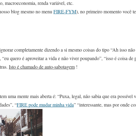
o, macroeconomia, renda variável, etc.
o nosso blog mesmo no menu
FIRE-FYM
), no primeiro momento você t
gnorar completamente dizendo a si mesmo coisas do tipo “Ah isso não é
eu quero é aproveitar a vida e não viver poupando”, “isso é coisa de 
tras.
Isto é chamado de auto-sabotagem
!
em uma mente mais aberta é: “Puxa, legal, não sabia que era possível v
dades”, “
FIRE pode mudar minha vida
” “interessante, mas por onde c