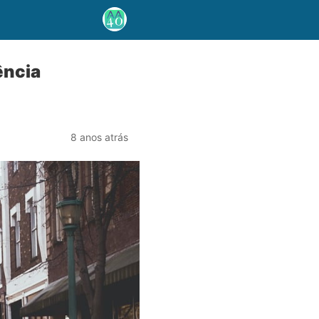
ência
8 anos atrás