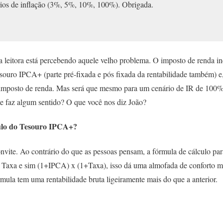
ios de inflação (3%, 5%, 10%, 100%). Obrigada.
a leitora está percebendo aquele velho problema. O imposto de renda in
souro IPCA+ (parte pré-fixada e pós fixada da rentabilidade também) e,
m imposto de renda. Mas será que mesmo para um cenário de IR de 100
e faz algum sentido? O que você nos diz João?
ulo do Tesouro IPCA+?
vite. Ao contrário do que as pessoas pensam, a fórmula de cálculo para
Taxa e sim (1+IPCA) x (1+Taxa), isso dá uma almofada de conforto m
rmula tem uma rentabilidade bruta ligeiramente mais do que a anterior.
%