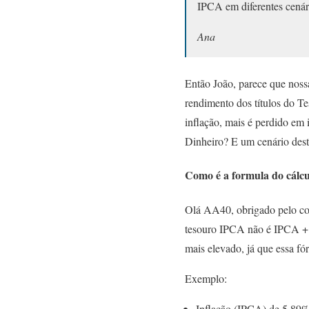
IPCA em diferentes cenár
Ana
Então João, parece que noss
rendimento dos títulos do Te
inflação, mais é perdido e
Dinheiro? E um cenário dest
Como é a formula do cálc
Olá AA40, obrigado pelo con
tesouro IPCA não é IPCA + 
mais elevado, já que essa fó
Exemplo:
Inflação (IPCA) de 5,89