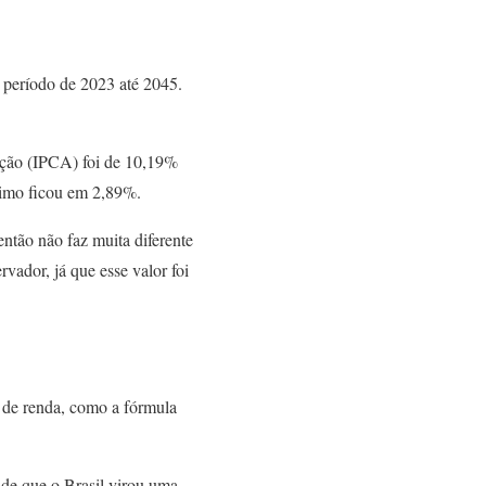
período de 2023 até 2045.
.
ação (IPCA) foi de 10,19%
nimo ficou em 2,89%.
tão não faz muita diferente
vador, já que esse valor foi
 de renda, como a fórmula
de que o Brasil virou uma