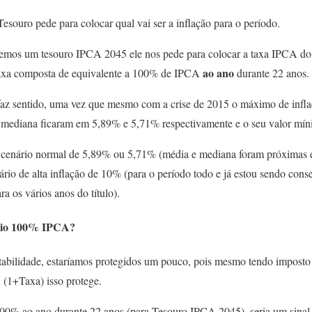
Tesouro pede para colocar qual vai ser a inflação para o período.
emos um tesouro IPCA 2045 ele nos pede para colocar a taxa IPCA do 
ao ano
axa composta de equivalente a 100% de IPCA
durante 22 anos
faz sentido, uma vez que mesmo com a crise de 2015 o máximo de infl
 mediana ficaram em 5,89% e 5,71% respectivamente e o seu valor mí
cenário normal de 5,89% ou 5,71% (média e mediana foram próximas en
rio de alta inflação de 10% (para o período todo e já estou sendo conser
a os vários anos do título).
ário 100% IPCA?
ntabilidade, estaríamos protegidos um pouco, pois mesmo tendo imposto
 (1+Taxa) isso protege.
0% ao ano durante 22 anos (para Tesouro IPCA 2045), seria um sinal 