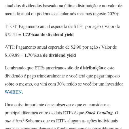
atual dos dividendos baseado na última distribuição e no valor de
mercado atual ou podemos calcular nós mesmos (agosto 2020):
-ITOT: Pagamento anual esperado de $1.31 por ação / Valor de
1.73%aa de dividend yield
$75.41 =
-VTI: Pagamento anual esperado de $2.90 por ação / Valor de
1.70%aa de dividend yield
$169.89 =
distribuição
Lembrando que ETFs americanos são de
e este
dividendo é pago trimestralmente e você terá que pagar imposto
sobre o mesmo, ou virá com 30% retido se você for um investidor
W-8BEN
.
Uma coisa importante de se observar e que eu considero a
principal diferença entre os dois ETFs é que
Stock Lending
. O
que é isto?
Sabemos que os ETFs alugam as ações individuais
que eles compram dentro do fundo para aqueles investidores que