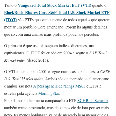
Vanguard Total Stock Market ETF (VTI)
Tanto o
quanto o
BlackRock iShares Core S&P Total U.S. Stock Market ETF
(ITOT)
são ETFs que vem a mente de todos aqueles que querem
montar um portfolio Core americano. Porém há alguns detalhes
que só com uma análise mais profunda podemos perceber.
O primeiro é que os dois seguem índices diferentes, mas
equivalentes. O ITOT foi criado em 2004 e segue o
S&P Total
Market index (
desde 2015).
O VTI foi criado em 2001 e segue outra casa de índices, o
CRSP
U.S. Total Market index
. Ambos são de mercado total americano
e ambos são nota
A pela agência de ratings MSCI
e ETFs 5
estrelas pela agência
MorningStar
.
Poderíamos incluir nesta comparação o ETF
SCHB da Schwab
,
também muito procurado, mas deixamos ele de fora por ser mais
novo, ter menos holdings e valor de mercado bem menor que os