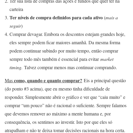
Ter sua lista de compras das ações e fundos que quer ter na
carteira
Ter níveis de compra definidos para cada ativo
(
mais a
seguir
)
Comprar devagar. Embora os descontos estejam grandes hoje,
eles sempre podem ficar maiores amanhã. Da mesma forma
podem continuar subindo por muito tempo, então comprar
sempre todo mês também é essencial para evitar
market
timing.
Talvez comprar menos mas continuar comprando.
como, quando e quanto comprar?
Mas
Eis a principal questão
(do ponto #3 acima), que eu mesmo tinha dificuldade de
responder. Simplesmente abrir o gráfico e ver que “caiu muito” e
comprar “um pouco” não é racional o suficiente. Sempre falamos
que devemos remover ao máximo a mente humana e, por
consequência, os sentimos ao investir. Isto por que eles só
atrapalham e não te deixa tomar decisões racionais na hora certa.