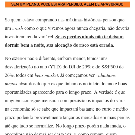
Se quem estava compran
do nas máximas históricas pensou que
um
crash
como o que vivemos agora nunca chegaria, não deveria
Se as perdas atuais não te deixam
investir em renda variável.
dormir bem a noite, sua alocação de risco está errada.
No exterior não é diferente, embora menor, temos uma
desvalorização no ano (YTD) do DJI de 29% e do S&P500 de
26%, todos em
bear market
. Já começamos ver
valuations
menos
absurdos do que os que tínhamos no início do ano e boas
oportunidades aparecendo para o longo prazo. A verdade é que
ninguém consegue mensurar com precisão os impactos do vírus
na economia; só se sabe que impactará bastante no curto e médio
prazo podendo provavelmente lançar os mercados em mais perdas
até que tudo se normalize
.
No longo prazo porém nada muda, o
apocalipse não deverá ser desta vez, e, como sempre, quem