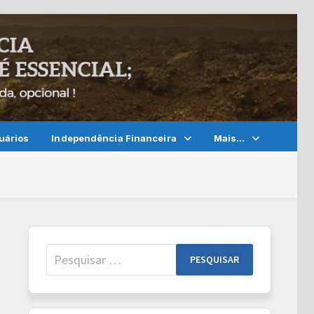
uários
Independência Financeira
Mais…
Pesquisar
por: