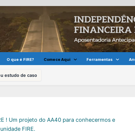
O que é FIRE?
Comece Aqui
Ferramentas
An
eu estudo de caso
IRE ! Um projeto do AA40 para conhecermos e
unidade FIRE.