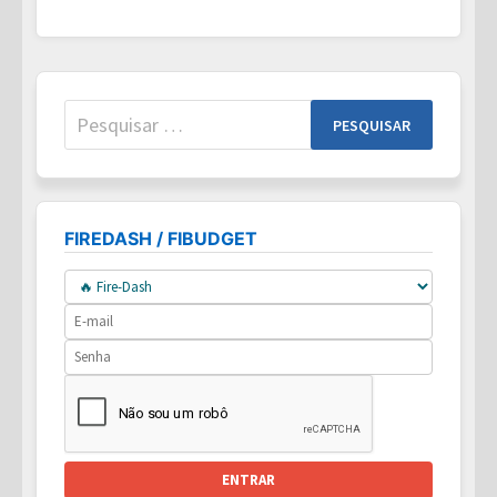
EUA,
VALE
A
PENA
INVESTIR
VIA
401K?
Pesquisar
por:
FIREDASH / FIBUDGET
ENTRAR