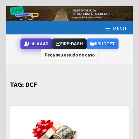
Skip
to
content
MENU
Lab AA40
FIRE-DASH
fiBUDGET
Peça seu estudo de caso
TAG:
DCF