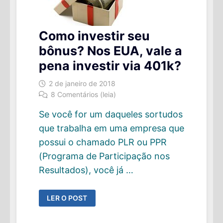
Como investir seu
bônus? Nos EUA, vale a
pena investir via 401k?
2 de janeiro de 2018
8 Comentários (leia)
Se você for um daqueles sortudos
que trabalha em uma empresa que
possui o chamado PLR ou PPR
(Programa de Participação nos
Resultados), você já …
COMO
LER O POST
INVESTIR
SEU
BÔNUS?
NOS