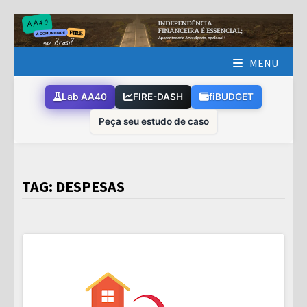
Skip
to
content
MENU
Lab AA40
FIRE-DASH
fiBUDGET
Peça seu estudo de caso
TAG:
DESPESAS