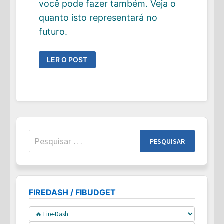
você pode fazer também. Veja o
quanto isto representará no
futuro.
VOCÊ
LER O POST
SÓ
PRECISA
FAZER
ESTA
3
COISAS
PARA
ATINGIR
FIRE
Pesquisar
por:
FIREDASH / FIBUDGET