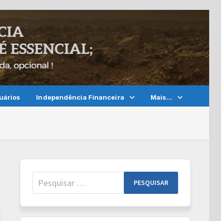
uários
Independência Financeira
Mais…
Pesquisar
por: