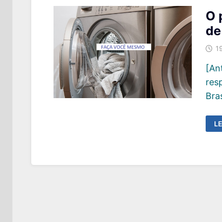
O 
de
1
[An
res
Bra
O
LE
PR
S
D
S
P
D
I
FI