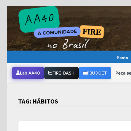
Skip
to
content
Posts
Lab AA40
FIRE-DASH
fiBUDGET
Peça s
TAG:
HÁBITOS