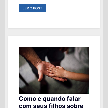
RICOS:
LER O POST
POR
QUE
SÃO
ESTIGMATIZADOS
SE
A
MAIORIA
QUER
SER
COMO
ELES?
Como e quando falar
com seus filhos sobre