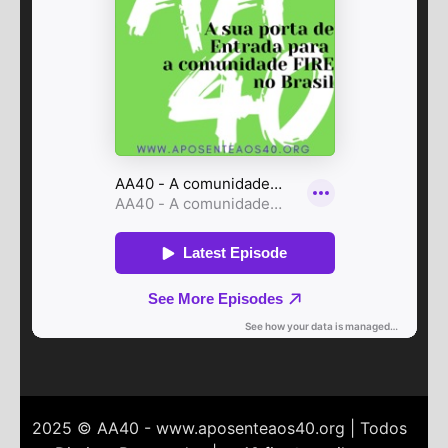
2025 © AA40 - www.aposenteaos40.org | Todos