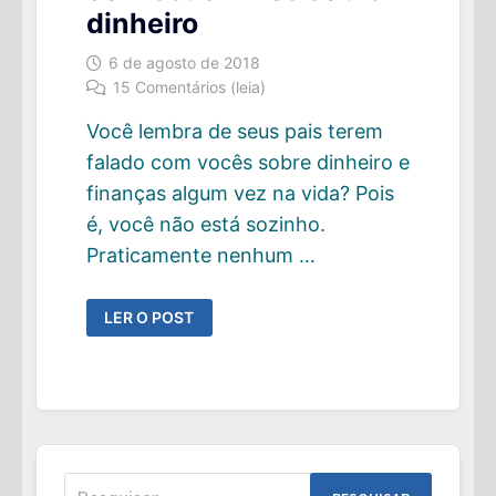
dinheiro
6 de agosto de 2018
15 Comentários (leia)
Você lembra de seus pais terem
falado com vocês sobre dinheiro e
finanças algum vez na vida? Pois
é, você não está sozinho.
Praticamente nenhum …
COMO
LER O POST
E
QUANDO
FALAR
COM
SEUS
FILHOS
SOBRE
DINHEIRO
Pesquisar