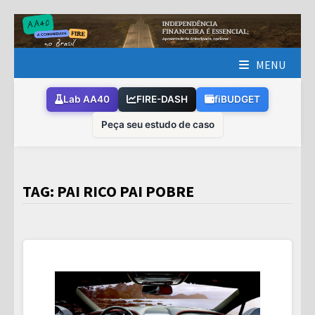
Skip
to
content
MENU
Lab AA40
FIRE-DASH
fiBUDGET
Peça seu estudo de caso
TAG:
PAI RICO PAI POBRE