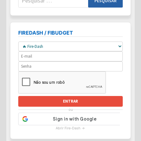
por:
FIREDASH / FIBUDGET
ENTRAR
ou
Abrir Fire-Dash →