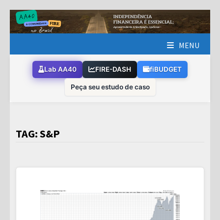
Skip
to
content
MENU
Lab AA40
FIRE-DASH
fiBUDGET
Peça seu estudo de caso
TAG:
S&P