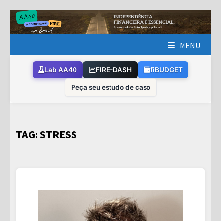
Skip
to
content
MENU
Lab AA40
FIRE-DASH
fiBUDGET
Peça seu estudo de caso
TAG:
STRESS