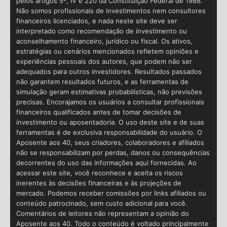
pelos artigos 5º, IV e 220 da Constituição Federal de 1988.
Não somos profissionais de investimentos nem consultores
financeiros licenciados, e nada neste site deve ser
interpretado como recomendação de investimento ou
aconselhamento financeiro, jurídico ou fiscal. Os ativos,
estratégias ou cenários mencionados refletem opiniões e
experiências pessoais dos autores, que podem não ser
adequados para outros investidores. Resultados passados
não garantem resultados futuros, e as ferramentas de
simulação geram estimativas probabilísticas, não previsões
precisas. Encorajamos os usuários a consultar profissionais
financeiros qualificados antes de tomar decisões de
investimento ou aposentadoria. O uso deste site e de suas
ferramentas é de exclusiva responsabilidade do usuário. O
Aposente aos 40, seus criadores, colaboradores e afiliados
não se responsabilizam por perdas, danos ou consequências
decorrentes do uso das informações aqui fornecidas. Ao
acessar este site, você reconhece e aceita os riscos
inerentes às decisões financeiras e às projeções de
mercado. Podemos receber comissões por links afiliados ou
conteúdo patrocinado, sem custo adicional para você.
Comentários de leitores não representam a opinião do
Aposente aos 40. Todo o conteúdo é voltado principalmente