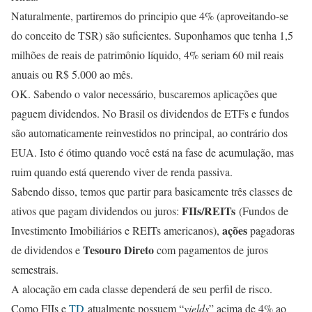
Naturalmente, partiremos do principio que 4% (aproveitando-se
do conceito de TSR) são suficientes. Suponhamos que tenha 1,5
milhões de reais de patrimônio líquido, 4% seriam 60 mil reais
anuais ou R$ 5.000 ao mês.
OK. Sabendo o valor necessário, buscaremos aplicações que
paguem dividendos. No Brasil os dividendos de ETFs e fundos
são automaticamente reinvestidos no principal, ao contrário dos
EUA. Isto é ótimo quando você está na fase de acumulação, mas
ruim quando está querendo viver de renda passiva.
Sabendo disso, temos que partir para basicamente três classes de
FIIs/REITs
ativos que pagam dividendos ou juros:
(Fundos de
ações
Investimento Imobiliários e REITs americanos),
pagadoras
Tesouro Direto
de dividendos e
com pagamentos de juros
semestrais.
A alocação em cada classe dependerá de seu perfil de risco.
Como FIIs e
TD
atualmente possuem “
yields
” acima de 4% ao