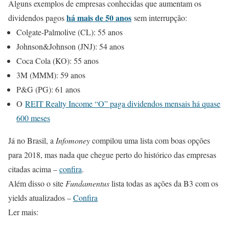
Alguns exemplos de empresas conhecidas que aumentam os
há mais de 50 anos
dividendos pagos
sem interrupção:
Colgate-Palmolive (CL): 55 anos
Johnson&Johnson (JNJ): 54 anos
Coca Cola (KO): 55 anos
3M (MMM): 59 anos
P&G (PG): 61 anos
O
REIT Realty Income “O” paga dividendos mensais há quase
600 meses
Já no Brasil, a
Infomoney
compilou uma lista com boas opções
para 2018, mas nada que chegue perto do histórico das empresas
citadas acima –
confira
.
Além disso o site
Fundamentus
lista todas as ações da B3 com os
yields atualizados –
Confira
Ler mais: