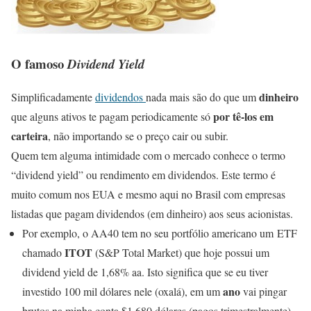
O famoso
Dividend Yield
dinheiro
Simplificadamente
dividendos
nada mais são do que um
por tê-los em
que alguns ativos te pagam periodicamente só
carteira
, não importando se o preço cair ou subir.
Quem tem alguma intimidade com o mercado conhece o termo
“dividend yield” ou rendimento em dividendos. Este termo é
muito comum nos EUA e mesmo aqui no Brasil com empresas
listadas que pagam dividendos (em dinheiro) aos seus acionistas.
Por exemplo, o AA40 tem no seu portfólio americano um ETF
ITOT
chamado
(S&P Total Market) que hoje possui um
dividend yield de 1,68% aa. Isto significa que se eu tiver
ano
investido 100 mil dólares nele (oxalá), em um
vai pingar
brutos na minha conta $1.680 dólares (pagos trimestralmente)