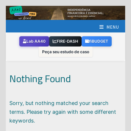
Skip
to
content
MENU
Lab AA40
FIRE-DASH
fiBUDGET
Peça seu estudo de caso
Nothing Found
Sorry, but nothing matched your search
terms. Please try again with some different
keywords.