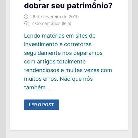
dobrar seu patrimônio?
26 de fevereiro de 2019
7 Comentários (leia)
Lendo matérias em sites de
investimento e corretoras
seguidamente nos deparamos
com artigos totalmente
tendenciosos e muitas vezes com
muitos erros. Não que nós
também …
A
LER O POST
REGRA
DOS
72
–
QUAL
O
TEMPO
NECESSÁRIO