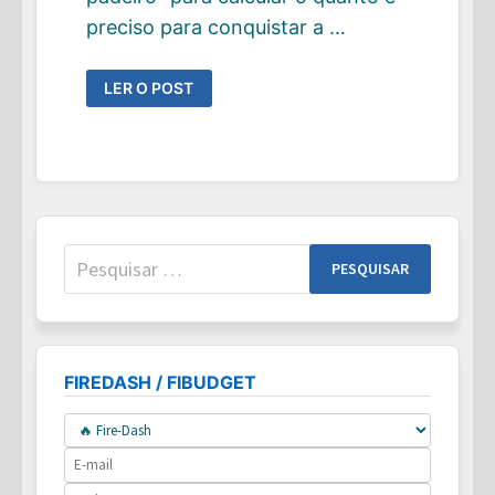
preciso para conquistar a …
A
LER O POST
CONTA
DO
PADEIRO:
CÁLCULO
SIMPLIFICADO
DO
PATRIMÔNIO
FIRE
NECESSÁRIO
E
ESTIMATIVA
Pesquisar
DE
RENDA
por:
MENSAL
FIREDASH / FIBUDGET