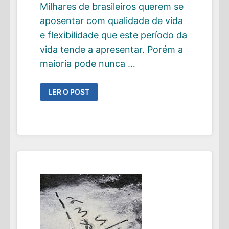
Milhares de brasileiros querem se
aposentar com qualidade de vida
e flexibilidade que este período da
vida tende a apresentar. Porém a
maioria pode nunca …
4
LER O POST
SINAIS
QUE
VOCÊ
NUNCA
IRÁ
SE
APOSENTAR