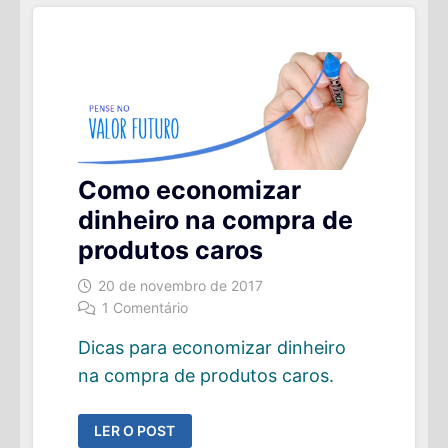
PARA
DOBRAR
SEU
PATRIMÔNIO?
Como economizar
dinheiro na compra de
produtos caros
20 de novembro de 2017
1 Comentário
Dicas para economizar dinheiro
na compra de produtos caros.
COMO
LER O POST
ECONOMIZAR