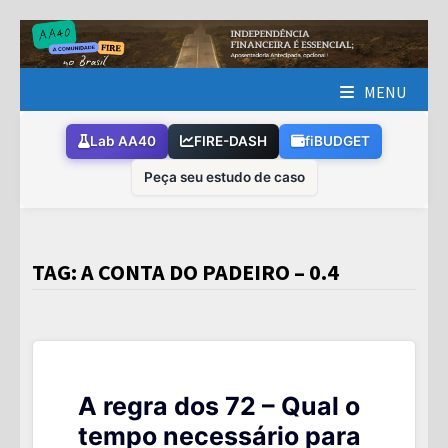
Skip
to
content
MENU
Lab AA40
FIRE-DASH
fiBUDGET
Peça seu estudo de caso
TAG:
A CONTA DO PADEIRO – 0.4
A regra dos 72 – Qual o
tempo necessário para