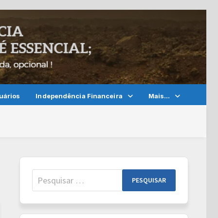
uários
Independência Financeira
Mais…
Pesquisar
por: