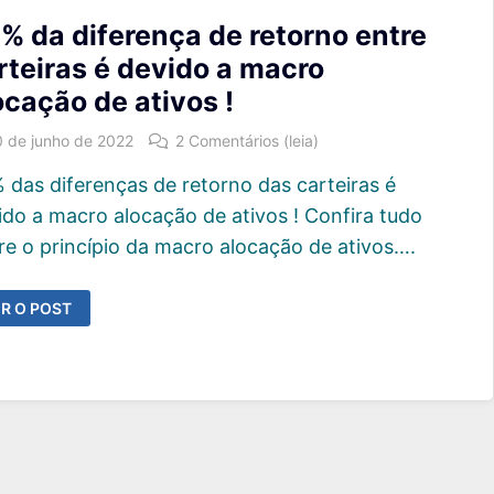
% da diferença de retorno entre
rteiras é devido a macro
ocação de ativos !
0 de junho de 2022
2 Comentários (leia)
 das diferenças de retorno das carteiras é
ido a macro alocação de ativos ! Confira tudo
re o princípio da macro alocação de ativos….
4%
R O POST
A
IFERENÇA
E
ETORNO
NTRE
ARTEIRAS
EVIDO
ACRO
LOCAÇÃO
E