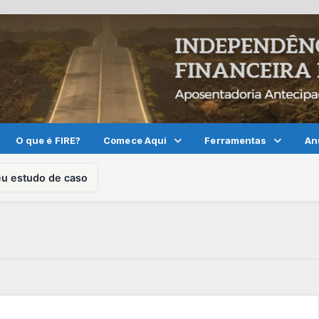
O que é FIRE?
Comece Aqui
Ferramentas
An
eu estudo de caso