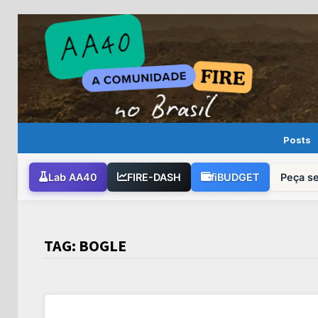
Skip
to
content
Posts
Lab AA40
FIRE-DASH
fiBUDGET
Peça s
TAG:
BOGLE