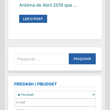
Anbima de Abril 2019 que …
APENAS
LER O POST
8%
DOS
BRASILEIROS
INVESTIRAM
EM
2018;
DESTES,
88%
EM
POUPANÇA
!
Pesquisar
por:
FIREDASH / FIBUDGET