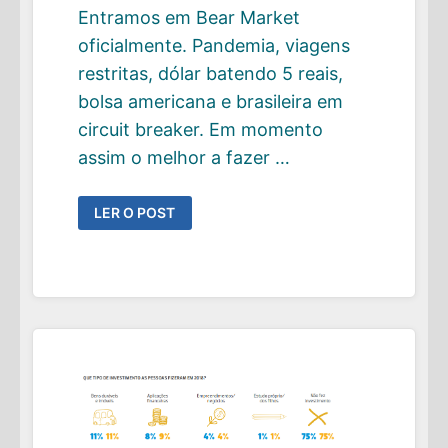
Entramos em Bear Market
oficialmente. Pandemia, viagens
restritas, dólar batendo 5 reais,
bolsa americana e brasileira em
circuit breaker. Em momento
assim o melhor a fazer …
MEDITE
LER O POST
COM
JL.COLLINS:
O
QUE
FAZER
QUANDO
O
MERCADO
ESTÁ
CAINDO
ASSIM…