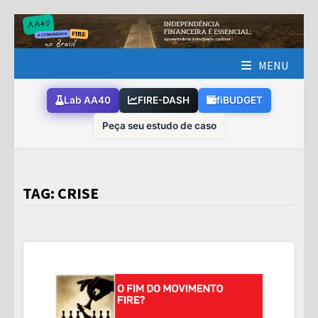
Skip
to
content
MENU
Lab AA40
FIRE-DASH
fiBUDGET
Peça seu estudo de caso
TAG:
CRISE