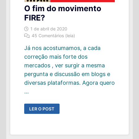
O fim do movimento
FIRE?
1 de abril de 2020
45 Comentários (leia)
Já nos acostumamos, a cada
correção mais forte dos
mercados , ver surgir a mesma
pergunta e discussão em blogs e
diversas plataformas. Agora quero
…
O
LER O POST
FIM
DO
MOVIMENTO
FIRE?