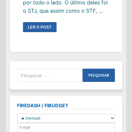
por todo o lado. O último deles foi
o STJ, que assim como o STF, …
MAIS
LER O POST
ALERTAS
VERMELHOS
NA
SAÚDE
FINANCEIRA
DO
BRASIL
Pesquisar
por:
FIREDASH / FIBUDGET