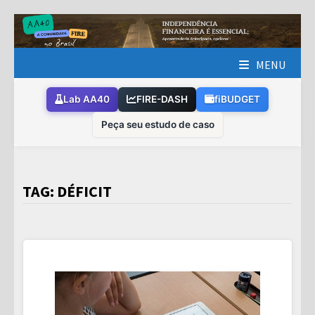
Skip
to
content
MENU
Lab AA40
FIRE-DASH
fiBUDGET
Peça seu estudo de caso
TAG:
DÉFICIT