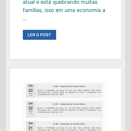
atual e está quebrando muitas
famílias, isso em uma economia a
…
ESTUDANTES
LER O POST
BRASILEIROS
JÁ
DEVEM
MAIS
DE
R$
11
BILHÕES
EM
FINANCIAMENTO
ESTUDANTIL