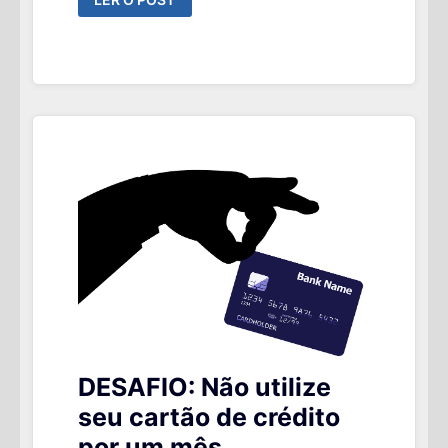
LER O POST
CUSTO
DE
MANTER
UMA
VIDA
SOCIAL
DESAFIO: Não utilize
seu cartão de crédito
por um mês