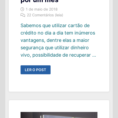
1 de maio de 2018
22 Comentários (leia)
Sabemos que utilizar cartão de
crédito no dia a dia tem inúmeros
vantagens, dentre elas a maior
segurança que utilizar dinheiro
vivo, possibilidade de recuperar …
DESAFIO:
LER O POST
NÃO
UTILIZE
SEU
CARTÃO
DE
CRÉDITO
POR
UM
MÊS