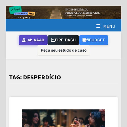
Skip
to
content
MENU
Lab AA40
FIRE-DASH
fiBUDGET
Peça seu estudo de caso
TAG:
DESPERDÍCIO