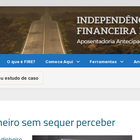
O que é FIRE?
Comece Aqui
Ferramentas
An
eu estudo de caso
heiro sem sequer perceber
dinheiro,