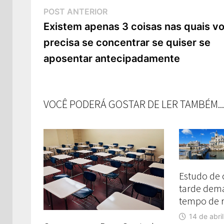
Navegação
Post
POST ANTERIOR
de
Anterior:
Existem apenas 3 coisas nas quais v
precisa se concentrar se quiser se
Post
aposentar antecipadamente
VOCÊ PODERÁ GOSTAR DE LER TAMBÉM...
Estudo de
tarde dema
tempo de r
14 de abri