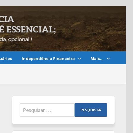
uários
Independência Financeira
Mais…
Pesquisar
por: