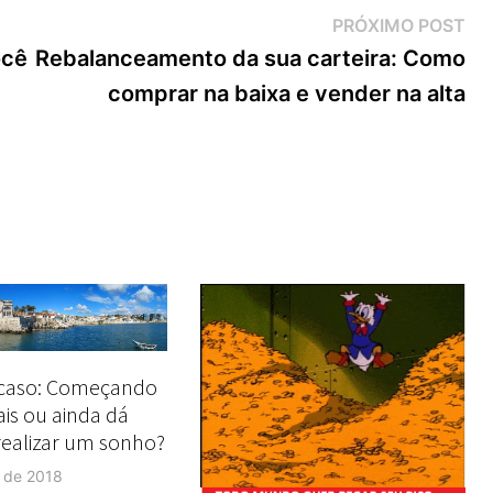
Pr
PRÓXIMO POST
Pos
ocê
Rebalanceamento da sua carteira: Como
comprar na baixa e vender na alta
 caso: Começando
is ou ainda dá
ealizar um sonho?
l de 2018