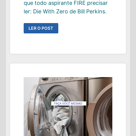
que todo aspirante FIRE precisar
ler: Die With Zero de Bill Perkins.
DIE
LER O POST
WITH
ZERO:
UM
LIVRO
QUE
TODO
FIRE
HARD-
CORE
PRECISA
LER