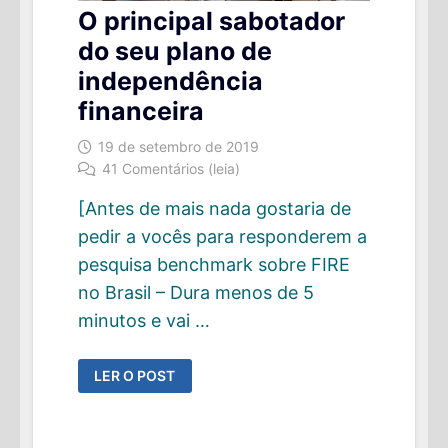
O principal sabotador
do seu plano de
independência
financeira
19 de setembro de 2019
41 Comentários (leia)
[Antes de mais nada gostaria de
pedir a vocês para responderem a
pesquisa benchmark sobre FIRE
no Brasil – Dura menos de 5
minutos e vai …
O
LER O POST
PRINCIPAL
SABOTADOR
DO
SEU
PLANO