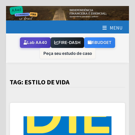
Skip
to
content
MENU
Lab AA40
FIRE-DASH
fiBUDGET
Peça seu estudo de caso
TAG:
ESTILO DE VIDA