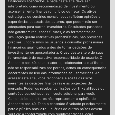
financeiros licenciados, e nada neste site deve ser
interpretado como recomendação de investimento ou
aconselhamento financeiro, jurídico ou fiscal. Os ativos,
estratégias ou cenários mencionados refletem opiniões e
experiências pessoais dos autores, que podem não ser
adequados para outros investidores. Resultados passados
não garantem resultados futuros, e as ferramentas de
simulação geram estimativas probabilísticas, não previsões
precisas. Encorajamos os usuários a consultar profissionais
financeiros qualificados antes de tomar decisões de
investimento ou aposentadoria. O uso deste site e de suas
ferramentas é de exclusiva responsabilidade do usuário. O
Aposente aos 40, seus criadores, colaboradores e afiliados
não se responsabilizam por perdas, danos ou consequências
decorrentes do uso das informações aqui fornecidas. Ao
acessar este site, você reconhece e aceita os riscos
inerentes às decisões financeiras e às projeções de
mercado. Podemos receber comissões por links afiliados ou
conteúdo patrocinado, sem custo adicional para você.
Comentários de leitores não representam a opinião do
Aposente aos 40. Todo o conteúdo é voltado principalmente
para o público brasileiro; usuários de outros países devem
verificar a conformidade com regulamentações locais.