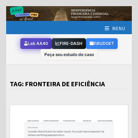
Skip
to
content
MENU
Lab AA40
FIRE-DASH
fiBUDGET
Peça seu estudo de caso
TAG:
FRONTEIRA DE EFICIÊNCIA