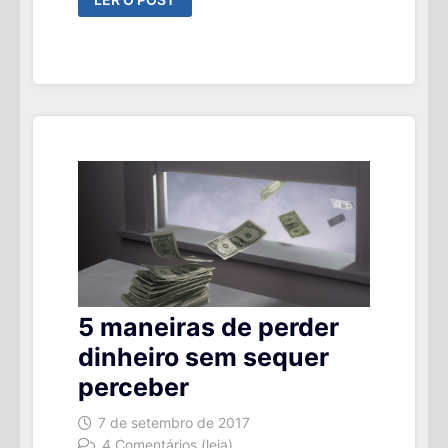
LER O POST
CUSTO
DE
MANTER
UMA
VIDA
SOCIAL
5 maneiras de perder
dinheiro sem sequer
perceber
7 de setembro de 2017
4 Comentários (leia)