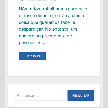
Nós todos trabalhamos duro pelo
o nosso dinheiro, então a última
coisa que queremos fazer é
desperdiçar. No entanto, um
número surpreendente de
pessoas está …
5
LER O POST
MANEIRAS
DE
PERDER
DINHEIRO
SEM
SEQUER
PERCEBER
Pesquisar
por: