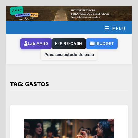
Skip
to
content
MENU
Lab AA40
FIRE-DASH
fiBUDGET
Peça seu estudo de caso
TAG:
GASTOS