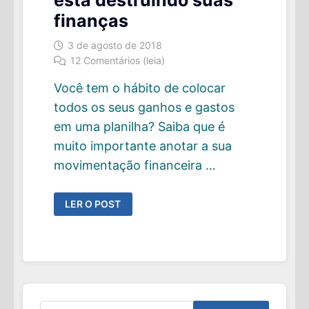
está destruindo suas
finanças
3 de agosto de 2018
12 Comentários (leia)
Você tem o hábito de colocar
todos os seus ganhos e gastos
em uma planilha? Saiba que é
muito importante anotar a sua
movimentação financeira …
GUEST
LER O POST
POST:
5
SINAIS
QUE
MOSTRAM
QUE
VOCÊ
ESTÁ
DESTRUINDO
SUAS
FINANÇAS