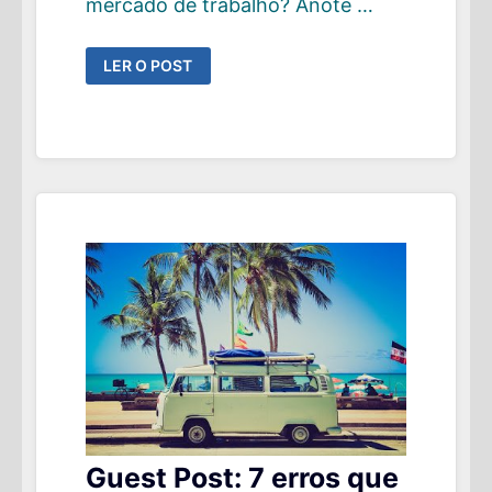
mercado de trabalho? Anote …
GUEST
LER O POST
POST:
COMO
EVITAR
O
RETORNO
AO
MERCADO
DE
TRABALHO
APÓS
A
APOSENTADORIA
Guest Post: 7 erros que