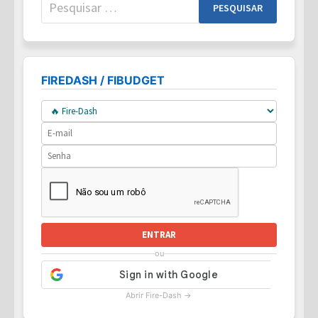
Pesquisar
por:
FIREDASH / FIBUDGET
ENTRAR
ou
Abrir Fire-Dash →