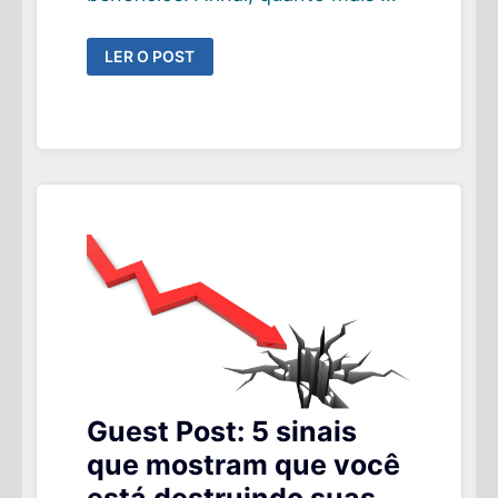
GUEST
LER O POST
POST:
SE
APOSENTAR
MAIS
CEDO
É
MAIS
PRAZEROSO
E
SAUDÁVEL
Guest Post: 5 sinais
que mostram que você