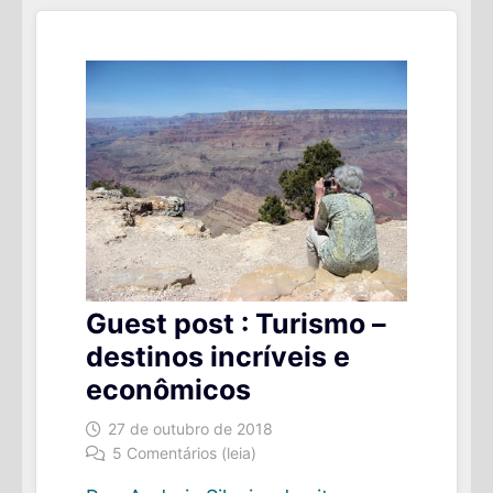
SE
QUISER
ECONOMIZAR
NA
VIAGEM
Guest post : Turismo –
destinos incríveis e
econômicos
27 de outubro de 2018
5 Comentários (leia)