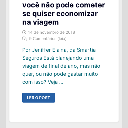
você não pode cometer
se quiser economizar
na viagem
14 de novembro de 2018
9 Comentários (leia)
Por Jeniffer Elaina, da Smartia
Seguros Está planejando uma
viagem de final de ano, mas não
quer, ou não pode gastar muito
com isso? Veja …
GUEST
LER O POST
POST:
7
ERROS
QUE
VOCÊ
NÃO
PODE
COMETER