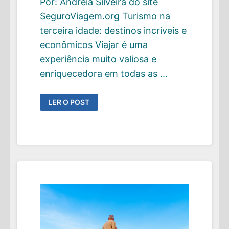
Por: Andreia Silveira do site
SeguroViagem.org Turismo na
terceira idade: destinos incríveis e
econômicos Viajar é uma
experiência muito valiosa e
enriquecedora em todas as …
GUEST
LER O POST
POST
:
TURISMO
–
DESTINOS
INCRÍVEIS
E
ECONÔMICOS