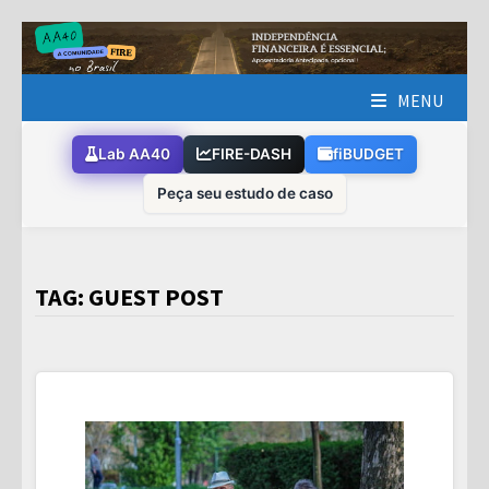
Skip
to
content
MENU
Lab AA40
FIRE-DASH
fiBUDGET
Peça seu estudo de caso
TAG:
GUEST POST