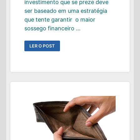
investimento que se preze deve
ser baseado em uma estratégia
que tente garantir o maior
sossego financeiro …
OS
LER O POST
TRÊS
PILARES
QUE
DEVEM
SUSTENTAR
SEU
PLANO
DE
INVESTIMENTO