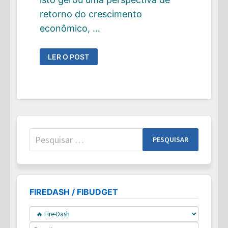
retorno do crescimento
econômico, …
QUER
LER O POST
INVESTIR
EM
AÇÕES
MAS
NÃO
SABE
QUAL
AÇÃO
COMPRAR?
COMPRE
TODAS
Pesquisar
!
por:
FIREDASH / FIBUDGET