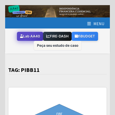
Skip
to
content
MENU
Lab AA40
FIRE-DASH
fiBUDGET
Peça seu estudo de caso
TAG:
PIBB11