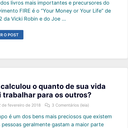
dos livros mais importantes e precursores do
imento FIRE é o “Your Money or Your Life” de
2 da Vicki Robin e do Joe …
EU
R O POST
NHEIRO
U
UA
DA”
BLIA
O
OVIMENTO
RE
 calculou o quanto de sua vida
i trabalhar para os outros?
2 de fevereiro de 2018
3 Comentários (leia)
po é um dos bens mais preciosos que existem
s pessoas geralmente gastam a maior parte