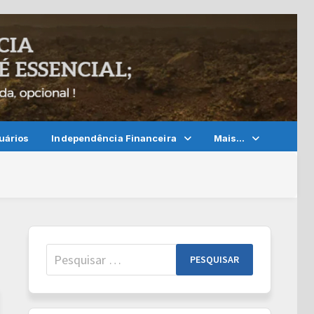
uários
Independência Financeira
Mais…
Pesquisar
por: