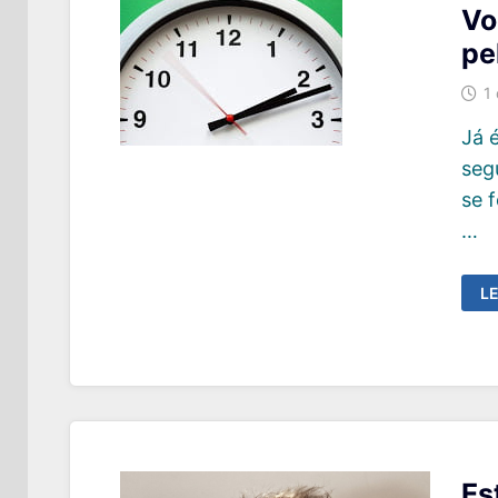
Vo
pe
1
Já 
seg
se 
…
V
LE
E
P
R
D
P
S
VI
!
Es