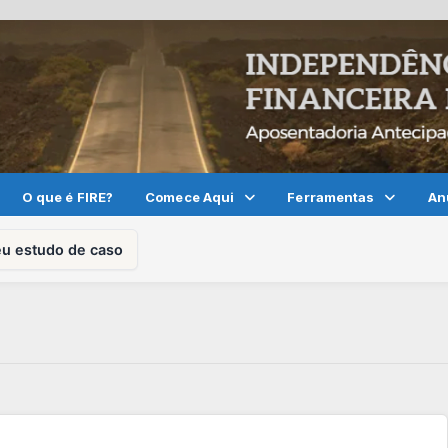
O que é FIRE?
Comece Aqui
Ferramentas
An
eu estudo de caso