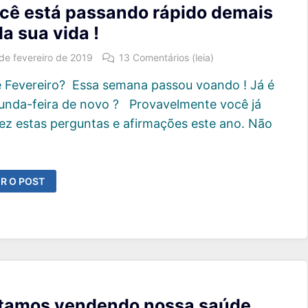
cê está passando rápido demais
la sua vida !
 de fevereiro de 2019
13 Comentários (leia)
é Fevereiro? Essa semana passou voando ! Já é
unda-feira de novo ? Provavelmente você já
fez estas perguntas e afirmações este ano. Não
OCÊ
R O POST
STÁ
ASSANDO
ÁPIDO
EMAIS
ELA
UA
DA
tamos vendendo nossa saúde