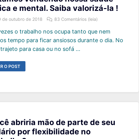
sica e mental. Saiba valorizá-la !
9 de outubro de 2018
83 Comentários (leia)
vezes o trabalho nos ocupa tanto que nem
os tempo para ficar ansiosos durante o dia. No
 trajeto para casa ou no sofá …
STAMOS
R O POST
ENDENDO
OSSA
AÚDE
SICA
ENTAL.
IBA
LORIZÁ-
A
cê abriria mão de parte de seu
lário por flexibilidade no