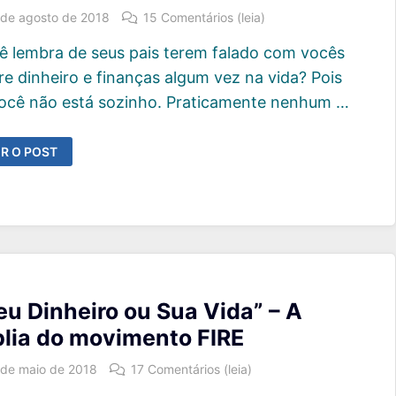
 de agosto de 2018
15 Comentários (leia)
ê lembra de seus pais terem falado com vocês
re dinheiro e finanças algum vez na vida? Pois
você não está sozinho. Praticamente nenhum …
OMO
R O POST
UANDO
ALAR
OM
EUS
LHOS
OBRE
NHEIRO
eu Dinheiro ou Sua Vida” – A
blia do movimento FIRE
 de maio de 2018
17 Comentários (leia)