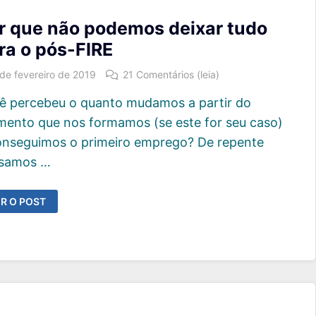
RÇAMENTO
r que não podemos deixar tudo
ra o pós-FIRE
 de fevereiro de 2019
21 Comentários (leia)
ê percebeu o quanto mudamos a partir do
ento que nos formamos (se este for seu caso)
onseguimos o primeiro emprego? De repente
samos …
OR
R O POST
UE
ÃO
ODEMOS
EIXAR
UDO
ARA
ÓS-
RE