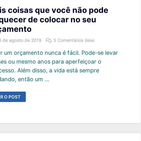
is coisas que você não pode
quecer de colocar no seu
çamento
3 de agosto de 2019
5 Comentários (leia)
ar um orçamento nunca é fácil. Pode-se levar
es ou mesmo anos para aperfeiçoar o
cesso. Além disso, a vida está sempre
ando, então um …
IS
R O POST
OISAS
UE
OCÊ
ÃO
ODE
SQUECER
E
OLOCAR
O
EU