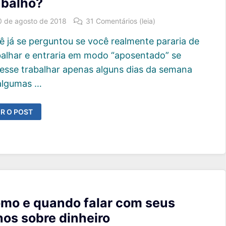
abalho?
0 de agosto de 2018
31 Comentários (leia)
ê já se perguntou se você realmente pararia de
balhar e entraria em modo “aposentado” se
esse trabalhar apenas alguns dias da semana
algumas …
OCÊ
R O POST
RIRIA
ÃO
E
ARTE
E
EU
ALÁRIO
OR
EXIBILIDADE
O
RABALHO?
mo e quando falar com seus
lhos sobre dinheiro