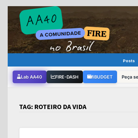
Skip
to
content
Posts
Lab AA40
FIRE-DASH
fiBUDGET
Peça s
TAG:
ROTEIRO DA VIDA