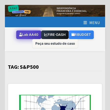
Skip
to
content
MENU
Lab AA40
FIRE-DASH
fiBUDGET
Peça seu estudo de caso
TAG:
S&P500