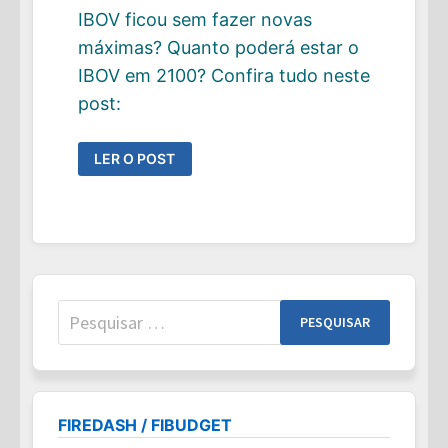
IBOV ficou sem fazer novas
máximas? Quanto poderá estar o
IBOV em 2100? Confira tudo neste
post:
UM
LER O POST
POUCO
DE
DADOS
E
HISTÓRICO
DO
NOSSO
ÍNDICE
IBOVESPA
Pesquisar
por:
FIREDASH / FIBUDGET