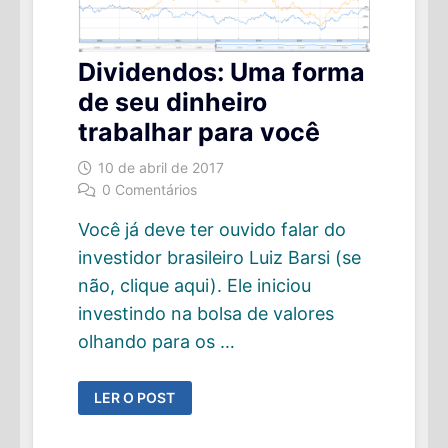
Dividendos: Uma forma
de seu dinheiro
trabalhar para você
10 de abril de 2017
0 Comentários
Você já deve ter ouvido falar do
investidor brasileiro Luiz Barsi (se
não, clique aqui). Ele iniciou
investindo na bolsa de valores
olhando para os …
DIVIDENDOS:
LER O POST
UMA
FORMA
DE
SEU