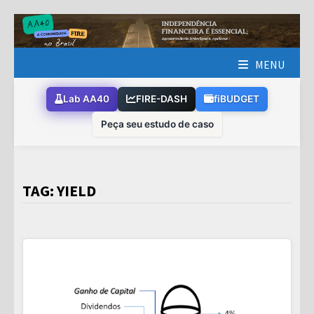
Skip
to
content
MENU
Lab AA40
FIRE-DASH
fiBUDGET
Peça seu estudo de caso
TAG:
YIELD