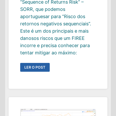
“Sequence of Returns Risk” –
SORR, que podemos
aportuguesar para “Risco dos
retornos negativos sequenciais”.
Este é um dos principais e mais
danosos riscos que um FIREE
incorre e precisa conhecer para
tentar mitigar ao máximo:
O
LER O POST
RISCO
DOS
RETORNOS
NEGATIVOS
SEQUENCIAIS
(SORR)-
ANÁLISE
PRÁTICA