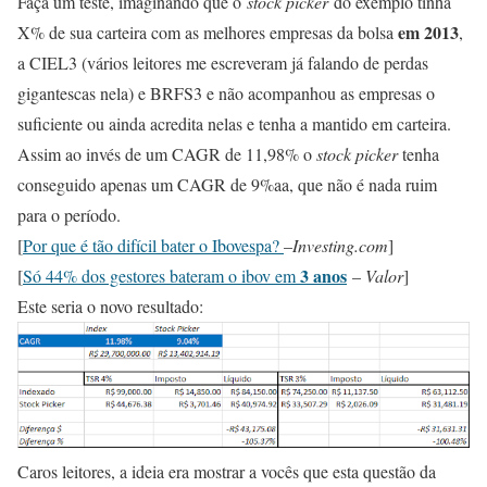
Faça um teste, imaginando que o
stock picker
do exemplo tinha
em 2013
X% de sua carteira com as melhores empresas da bolsa
,
a CIEL3 (vários leitores me escreveram já falando de perdas
gigantescas nela) e BRFS3 e não acompanhou as empresas o
suficiente ou ainda acredita nelas e tenha a mantido em carteira.
Assim ao invés de um CAGR de 11,98% o
stock picker
tenha
conseguido apenas um CAGR de 9%aa, que não é nada ruim
para o período.
[
Por que é tão difícil bater o Ibovespa?
–
Investing.com
]
3 anos
[
Só 44% dos gestores bateram o ibov em
–
Valor
]
Este seria o novo resultado:
Caros leitores, a ideia era mostrar a vocês que esta questão da