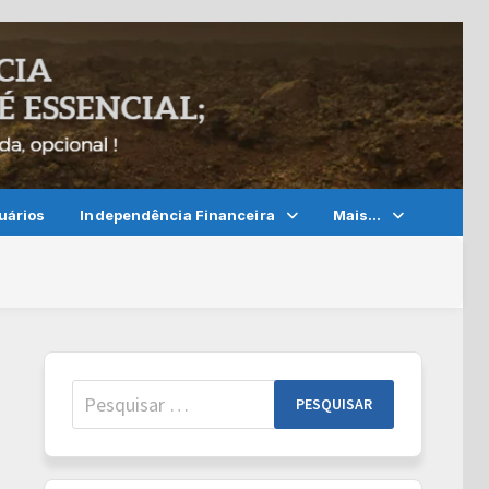
uários
Independência Financeira
Mais…
Pesquisar
por: