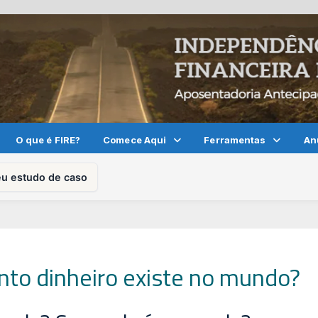
O que é FIRE?
Comece Aqui
Ferramentas
An
eu estudo de caso
nto dinheiro existe no mundo?