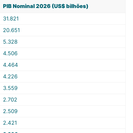
PIB Nominal 2026 (US$ bilhões)
31.821
20.651
5.328
4.506
4.464
4.226
3.559
2.702
2.509
2.421