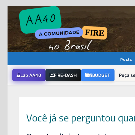
Skip
to
content
Posts
Lab AA40
FIRE-DASH
fiBUDGET
Peça s
Você já se perguntou qua