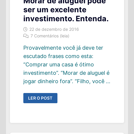
Morar de aluguel pode
ser um excelente
investimento. Entenda.
22 de dezembro de 2016
7 Comentários (leia)
Provavelmente você já deve ter
escutado frases como esta:
“Comprar uma casa é ótimo
investimento”. “Morar de aluguel é
jogar dinheiro fora”. “Filho, você …
MORAR
LER O POST
DE
ALUGUEL
PODE
SER
UM
EXCELENTE
INVESTIMENTO.
ENTENDA.