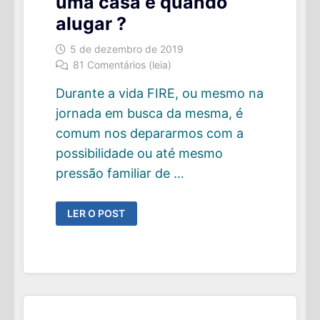
uma casa e quando
alugar ?
5 de dezembro de 2019
81 Comentários (leia)
Durante a vida FIRE, ou mesmo na
jornada em busca da mesma, é
comum nos depararmos com a
possibilidade ou até mesmo
pressão familiar de …
FIRE:
LER O POST
QUANDO
COMPRAR
UMA
CASA
E
QUANDO
ALUGAR
?