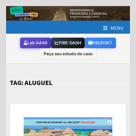
Skip
to
content
MENU
Lab AA40
FIRE-DASH
fiBUDGET
Peça seu estudo de caso
TAG:
ALUGUEL