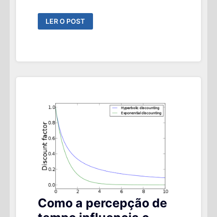
EM
LER O POST
INVESTIMENTOS,
VOCÊ
SEMPRE
INICIA
O
MÊS
NO
NEGATIVO.
ENTENDA
Como a percepção de