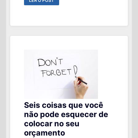
LER O POST
FRIDAY?
13º
SALÁRIO
?
QUAL
A
MELHOR
COMPRA
QUE
VOCÊ
PODE
FAZER?
Seis coisas que você
não pode esquecer de
colocar no seu
orçamento