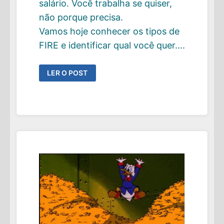
salário. Você trabalha se quiser,
não porque precisa.
Vamos hoje conhecer os tipos de
FIRE e identificar qual você quer….
OS
LER O POST
PRINCIPAIS
TIPOS
DE
FIRE
(INDEPENDÊNCIA
FINANCEIRA
E
APOSENTADORIA
ANTECIPADA)