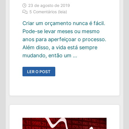
23 de agosto de 2019
5 Comentários (leia)
Criar um orçamento nunca é fácil.
Pode-se levar meses ou mesmo
anos para aperfeiçoar o processo.
Além disso, a vida está sempre
mudando, então um …
SEIS
LER O POST
COISAS
QUE
VOCÊ
NÃO
PODE
ESQUECER
DE
COLOCAR
NO
SEU
ORÇAMENTO