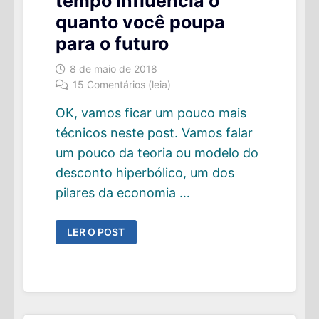
tempo influencia o
quanto você poupa
para o futuro
8 de maio de 2018
15 Comentários (leia)
OK, vamos ficar um pouco mais
técnicos neste post. Vamos falar
um pouco da teoria ou modelo do
desconto hiperbólico, um dos
pilares da economia …
COMO
LER O POST
A
PERCEPÇÃO
DE
TEMPO
INFLUENCIA
O
QUANTO
VOCÊ
POUPA