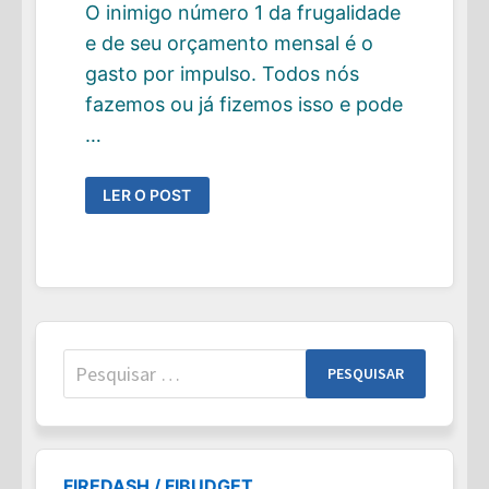
O inimigo número 1 da frugalidade
e de seu orçamento mensal é o
gasto por impulso. Todos nós
fazemos ou já fizemos isso e pode
…
10
LER O POST
DICAS
SIMPLES
PARA
EVITAR
GASTAR
POR
IMPULSO
Pesquisar
por:
FIREDASH / FIBUDGET