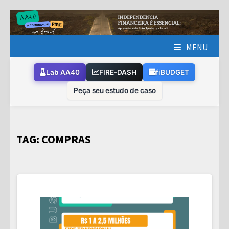
Skip
to
content
MENU
Lab AA40
FIRE-DASH
fiBUDGET
Peça seu estudo de caso
TAG:
COMPRAS