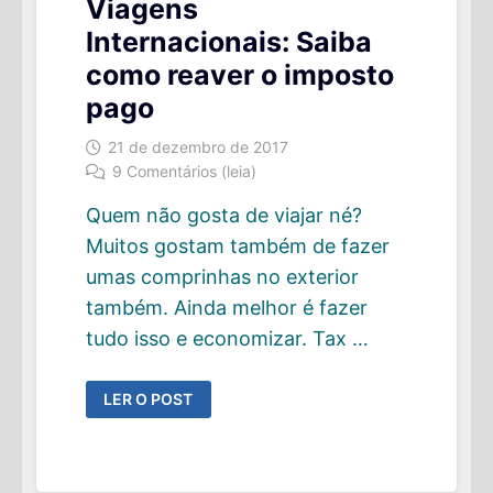
Viagens
Internacionais: Saiba
como reaver o imposto
pago
21 de dezembro de 2017
9 Comentários (leia)
Quem não gosta de viajar né?
Muitos gostam também de fazer
umas comprinhas no exterior
também. Ainda melhor é fazer
tudo isso e economizar. Tax …
VIAGENS
LER O POST
INTERNACIONAIS:
SAIBA
COMO
REAVER
O
IMPOSTO