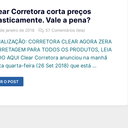
ear Corretora corta preços
asticamente. Vale a pena?
 de janeiro de 2018
57 Comentários (leia)
ALIZAÇÃO: CORRETORA CLEAR AGORA ZERA
RETAGEM PARA TODOS OS PRODUTOS, LEIA
O AQUI Clear Corretora anunciou na manhã
ta quarta-feira (26 Set 2018) que está …
LEAR
R O POST
ORRETORA
ORTA
REÇOS
RASTICAMENTE.
ALE
ENA?