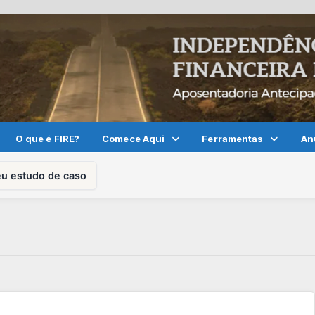
O que é FIRE?
Comece Aqui
Ferramentas
An
eu estudo de caso