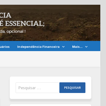
uários
Independência Financeira
Mais…
Pesquisar
por: