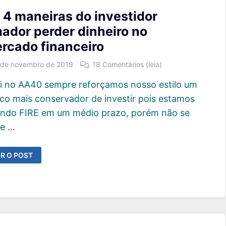
 4 maneiras do investidor
ador perder dinheiro no
rcado financeiro
 de novembro de 2019
18 Comentários (leia)
i no AA40 sempre reforçamos nosso estilo um
co mais conservador de investir pois estamos
ando FIRE em um médio prazo, porém não se
e …
S
R O POST
ANEIRAS
O
VESTIDOR
MADOR
ERDER
NHEIRO
O
ERCADO
NANCEIRO