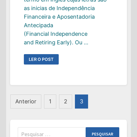
as inicias de Independência
Financeira e Aposentadoria
Antecipada
(Financial Independence
and Retiring Early). Ou …
COMO
LER O POST
O
CONCEITO
DE
“FIRE”
PODE
MUDAR
SUA
VIDA
Paginação
!
Anterior
1
2
3
de
posts
Pesquisar