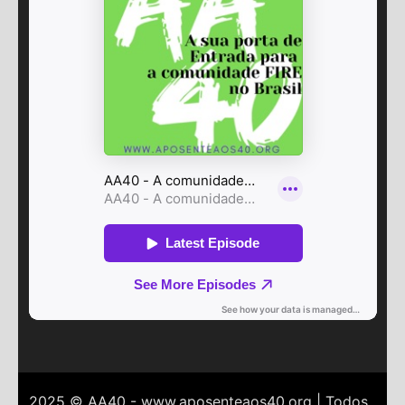
2025 © AA40 - www.aposenteaos40.org | Todos