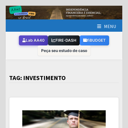
Skip
to
content
MENU
Lab AA40
FIRE-DASH
fiBUDGET
Peça seu estudo de caso
TAG:
INVESTIMENTO