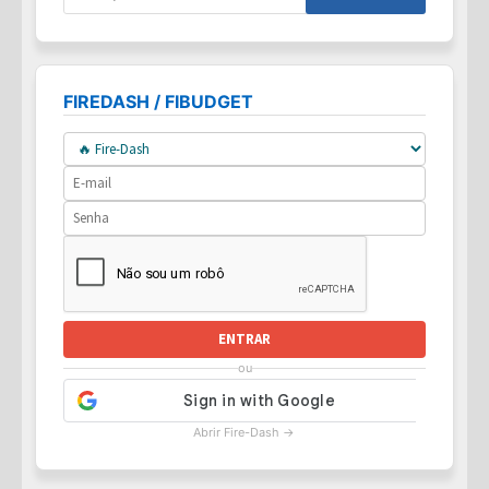
por:
FIREDASH / FIBUDGET
ENTRAR
ou
Abrir Fire-Dash →