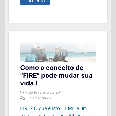
LER O POST
DO
SPC
MOSTRA
COMO
O
BRASILEIRO
ANDA
(OU
NÃO)
POUPANDO
E
INVESTINDO
Como o conceito de
“FIRE” pode mudar sua
vida !
7 de fevereiro de 2017
0 Comentários
FIRE? O que é isto? FIRE é um
termo em inglês cujas letras são