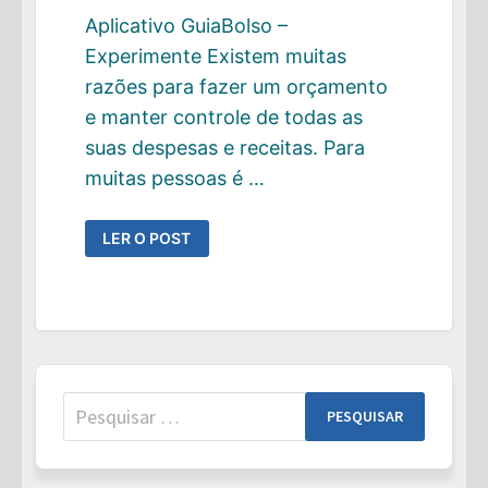
Aplicativo GuiaBolso –
Experimente Existem muitas
razões para fazer um orçamento
e manter controle de todas as
suas despesas e receitas. Para
muitas pessoas é …
POR
LER O POST
QUE
VOCÊ
PRECISA
DE
UM
ORÇAMENTO
URGENTEMENTE
Pesquisar
por: