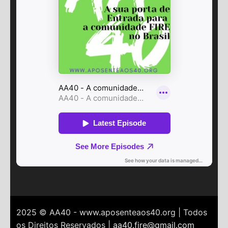
2025 © AA40 - www.aposenteaos40.org | Todos
os Direitos Reservados |
aa40.fire@gmail.com