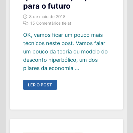
para o futuro
8 de maio de 2018
15 Comentários (leia)
OK, vamos ficar um pouco mais
técnicos neste post. Vamos falar
um pouco da teoria ou modelo do
desconto hiperbólico, um dos
pilares da economia …
COMO
LER O POST
A
PERCEPÇÃO
DE
TEMPO
INFLUENCIA
O
QUANTO
VOCÊ
POUPA
PARA
O
FUTURO