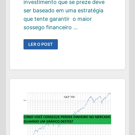
investimento que se preze deve
ser baseado em uma estratégia
que tente garantir o maior
sossego financeiro …
OS
LER O POST
TRÊS
PILARES
QUE
DEVEM
SUSTENTAR
SEU
PLANO
DE
INVESTIMENTO