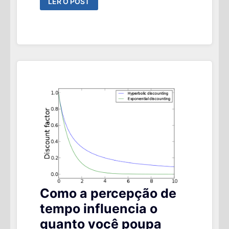
LER O POST
QUANTOS
PONTOS
PODERÁ
ESTAR
O
S&P500
E
IBOV
EM
2025,
2050
E
2100?
Como a percepção de
tempo influencia o
quanto você poupa