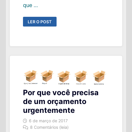
que …
5
LER O POST
ASSUNTOS
FINANCEIROS
PARA
CONVERSAR
ANTES
DE
TROCAR
ALIANÇAS
!
Por que você precisa
de um orçamento
urgentemente
6 de março de 2017
8 Comentários (leia)