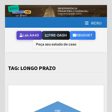
Skip
to
content
MENU
Lab AA40
FIRE-DASH
fiBUDGET
Peça seu estudo de caso
TAG:
LONGO PRAZO