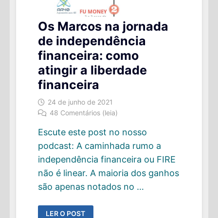
Os Marcos na jornada
de independência
financeira: como
atingir a liberdade
financeira
24 de junho de 2021
48 Comentários (leia)
Escute este post no nosso
podcast: A caminhada rumo a
independência financeira ou FIRE
não é linear. A maioria dos ganhos
são apenas notados no …
OS
LER O POST
MARCOS