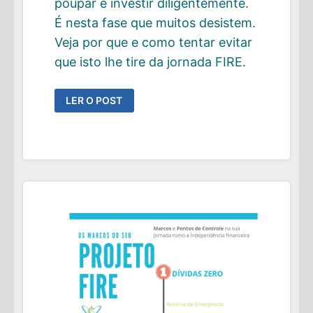
poupar e investir diligentemente.
É nesta fase que muitos desistem.
Veja por que e como tentar evitar
que isto lhe tire da jornada FIRE.
O
LER O POST
“THE
BORING
MIDDLE”
–
POR
QUE
O
MEIO
DO
CAMINHO
FIRE
É
TÃO
DIFÍCIL?