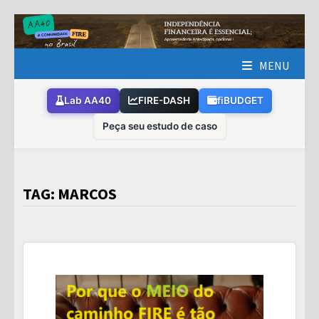
Skip
to
content
MENU
Lab AA40
FIRE-DASH
fiBUDGET
Peça seu estudo de caso
TAG:
MARCOS