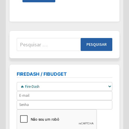
NA
JORNADA
DE
INDEPENDÊNCIA
FINANCEIRA:
COMO
ATINGIR
A
LIBERDADE
FINANCEIRA
Pesquisar
por:
FIREDASH / FIBUDGET