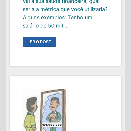
vai a sua saúde financeira, qual
seria a métrica que você utilizaria?
Alguns exemplos: Tenho um
salário de 50 mil …
COMO
LER O POST
MEDIR
A
SUA
SAÚDE
FINANCEIRA?
CONHEÇA
SEU
QUOCIENTE
FINANCEIRO.