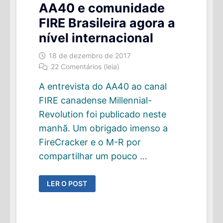
AA40 e comunidade
FIRE Brasileira agora a
nível internacional
18 de dezembro de 2017
22 Comentários (leia)
A entrevista do AA40 ao canal
FIRE canadense Millennial-
Revolution foi publicado neste
manhã. Um obrigado imenso a
FireCracker e o M-R por
compartilhar um pouco …
AA40
LER O POST
E
COMUNIDADE
FIRE
BRASILEIRA
AGORA
A