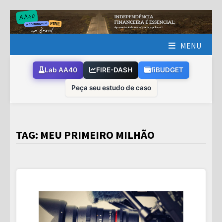
Skip
to
content
MENU
Lab AA40
FIRE-DASH
fiBUDGET
Peça seu estudo de caso
TAG:
MEU PRIMEIRO MILHÃO