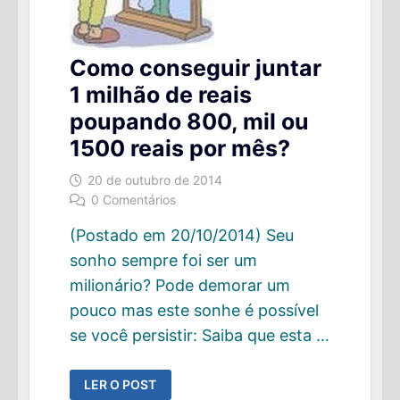
Como conseguir juntar
1 milhão de reais
poupando 800, mil ou
1500 reais por mês?
20 de outubro de 2014
0 Comentários
(Postado em 20/10/2014) Seu
sonho sempre foi ser um
milionário? Pode demorar um
pouco mas este sonhe é possível
se você persistir: Saiba que esta …
COMO
LER O POST
CONSEGUIR