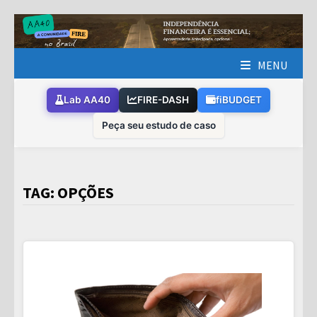
Skip
to
content
MENU
Lab AA40
FIRE-DASH
fiBUDGET
Peça seu estudo de caso
TAG:
OPÇÕES