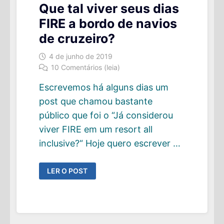
Que tal viver seus dias
FIRE a bordo de navios
de cruzeiro?
4 de junho de 2019
10 Comentários (leia)
Escrevemos há alguns dias um
post que chamou bastante
público que foi o “Já considerou
viver FIRE em um resort all
inclusive?“ Hoje quero escrever …
QUE
LER O POST
TAL
VIVER
SEUS
DIAS
FIRE
A
BORDO
DE