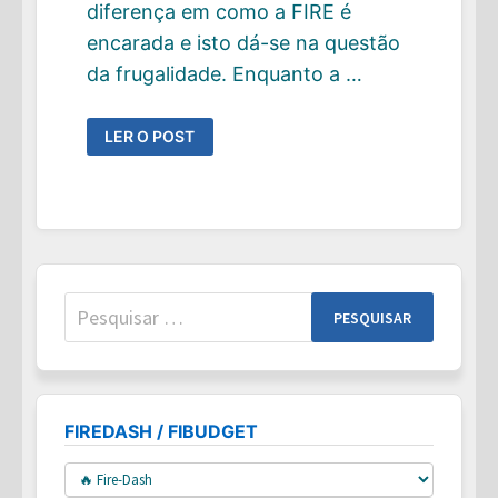
diferença em como a FIRE é
encarada e isto dá-se na questão
da frugalidade. Enquanto a …
FRUGALIDADE
LER O POST
É
DIFERENTE
DE
POBREZA
!
Pesquisar
por:
FIREDASH / FIBUDGET