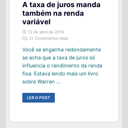
A taxa de juros manda
também na renda
variável
12 de abril de 2018
21 Comentários (leia)
Você se enganha redondamente
se acha que a taxa de juros só
influencia o rendimento da renda
fixa. Estava lendo mais um livro
sobre Warren …
A
LER O POST
TAXA
DE
JUROS
MANDA
TAMBÉM
NA
RENDA
VARIÁVEL