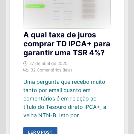
A qual taxa de juros
comprar TD IPCA+ para
garantir uma TSR 4%?
27 de abril de 2020
32 Comentários (leia)
Uma pergunta que recebo muito
tanto por email quanto em
comentários é em relação ao
título do Tesouro direto IPCA+, a
velha NTN-B. Isto por …
A
LER O POST
QUAL