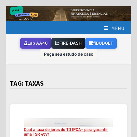
Skip
to
content
MENU
Lab AA40
FIRE-DASH
fiBUDGET
Peça seu estudo de caso
TAG:
TAXAS