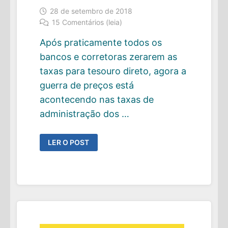
28 de setembro de 2018
15 Comentários (leia)
Após praticamente todos os
bancos e corretoras zerarem as
taxas para tesouro direto, agora a
guerra de preços está
acontecendo nas taxas de
administração dos …
ETFS
LER O POST
DE
RENDA
FIXA:
TEMPOS
MELHORES
PARA
O
INVESTIDOR
BRASILEIRO
!