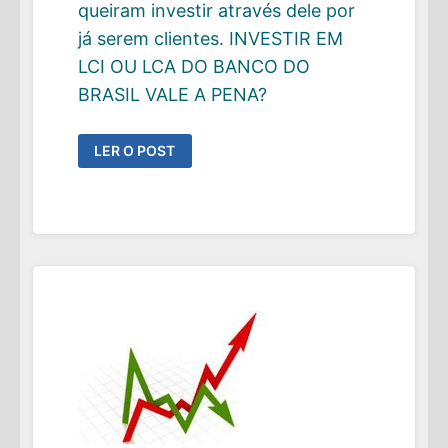
queiram investir através dele por
já serem clientes. INVESTIR EM
LCI OU LCA DO BANCO DO
BRASIL VALE A PENA?
INVESTIR
LER O POST
VIA
BANCO
DO
BRASIL
VALE
A
PENA?
VEJA
OPÇÕES