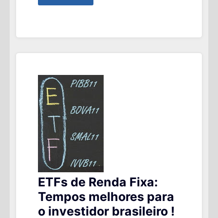
TAXA
DE
JUROS
COMPRAR
TD
IPCA+
PARA
GARANTIR
UMA
TSR
4%?
ETFs de Renda Fixa:
Tempos melhores para
o investidor brasileiro !