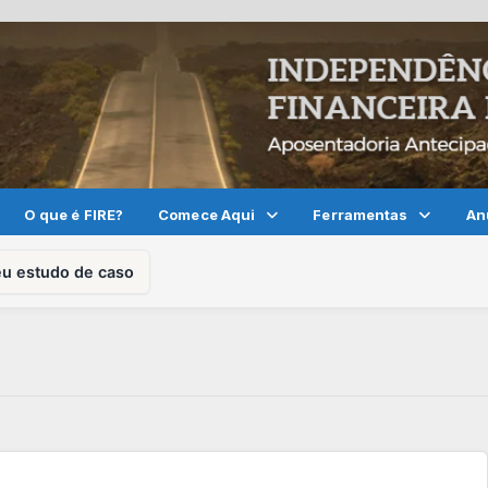
O que é FIRE?
Comece Aqui
Ferramentas
An
eu estudo de caso