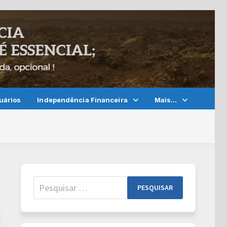
uários
Independência Financeira
Mais…
Pesquisar
por: