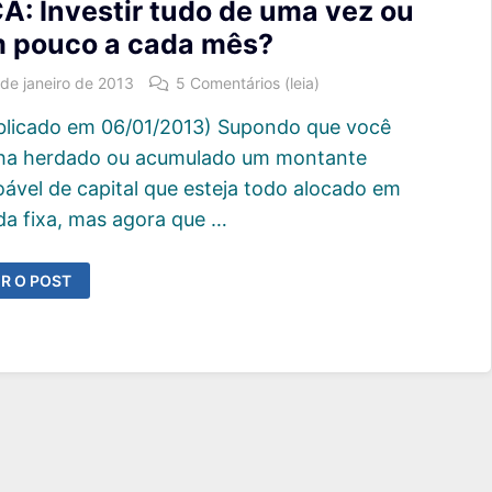
A: Investir tudo de uma vez ou
 pouco a cada mês?
 de janeiro de 2013
5 Comentários (leia)
blicado em 06/01/2013) Supondo que você
ha herdado ou acumulado um montante
oável de capital que esteja todo alocado em
da fixa, mas agora que …
A:
R O POST
VESTIR
UDO
E
MA
EZ
U
M
OUCO
ADA
ÊS?