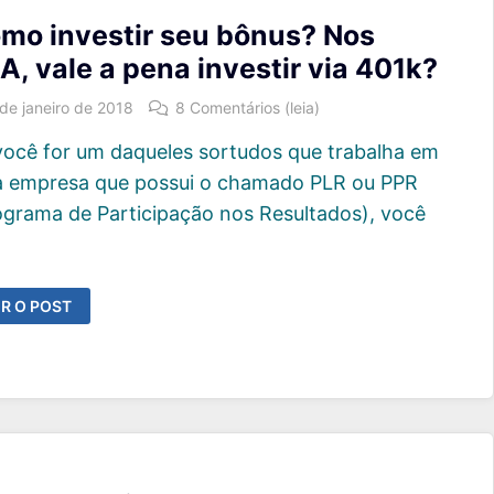
mo investir seu bônus? Nos
A, vale a pena investir via 401k?
 de janeiro de 2018
8 Comentários (leia)
você for um daqueles sortudos que trabalha em
 empresa que possui o chamado PLR ou PPR
ograma de Participação nos Resultados), você
…
OMO
R O POST
VESTIR
EU
ÔNUS?
OS
A,
ALE
ENA
VESTIR
A
1K?