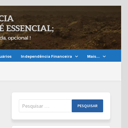
uários
Independência Financeira
Mais…
Pesquisar
por: