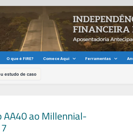
O que é FIRE?
Comece Aqui
Ferramentas
An
eu estudo de caso
o AA40 ao Millennial-
17