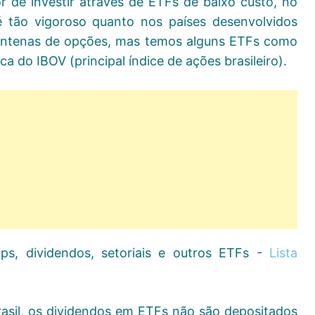
de investir através de ETFs de baixo custo, no
 tão vigoroso quanto nos países desenvolvidos
entenas de opções, mas temos alguns ETFs como
a do IBOV (principal índice de ações brasileiro).
s, dividendos, setoriais e outros ETFs -
Lista
rasil, os dividendos em ETFs não são depositados